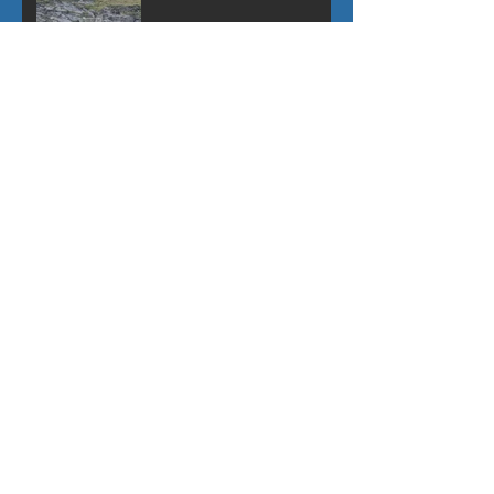
Patous et randonneurs
(Savoie)
Réouverture de la route
menant à la haute vallée de
la Restonica (Corse)
Le milan royal (Filanciu)
(Corse)
Pas de vipères en Corse !