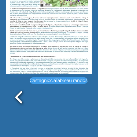
CastagnicciaTableau randos